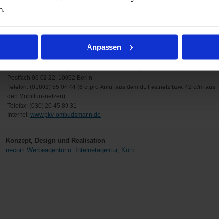
n.
Telefon: (0800) 3 69 60 00
Telefax: (0800) 3 69 90 00
E-Mail:
beschwerde@versicherungsombudsmann.de
Internet:
www.versicherungsombudsmann.de
Anpassen
Ombudsmann für die private Kranken- und Pflegeversicherung
Postfach 06 02 22, 10052 Berlin
Telefon: (01802) 55 04 44 (6 ct pro Anruf aus dem dt. Festnetz bzw. 42 ct/m aus
den Mobilfunknetzen)
Telefax: (030) 20 45 89 31
Internet:
www.pkv-ombudsmann.de
Konzept, Design und Realisation
necom Werbeagentur u. Internetagentur, Köln