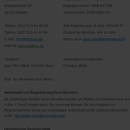
Daimlerstraße 30
Registernummer: HRB 637789
50170 Kerpen
Steuernummr:
203/5708/1521
Telefon: (02273) 5 91 40 00
IHK-Registrierung: D-I3UL-Y6FCW-70
Telefax: (02273) 5 91 40 99
Zuständige Behörde: IHK zu Köln
E-Mail:
info@verticus.de
(siehe auch
www.vermittlerregister.info)
Internet:
www.verticus.de
Vorstand:
Aufsichtsratsvorsitzender:
Dipl.-Kfm. Oliver Schmidt (Vors.)
Christian Miller
.
Dipl. Jur. Alexander Eck (stellv.)
Information zur Registrierung Ihres Beraters
Ihr zuständiger Berater ist im Vermittlerregister als Makler mit Erlaubnis nach §3
d Abs. 1 GewO eingetragen. Bei Interesse können Sie die Angaben zur
Registernummer sowie zur zuständigen Aufsichtsbehörde jederzeit überprüfen
unter:
http://www.vermittlerregister.info/
Gemeinsame Registerstelle