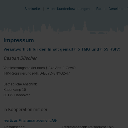
Startseite
|
Meine Kundenbewertungen
|
Partner-Gesellschaf
Impressum
Verantwortlich für den Inhalt gemäß § 5 TMG und § 55 RStV:
Bastian Büscher
Versicherungsmakler nach § 34d Abs. 1 GewO
IHK-Registrierungs-Nr. D-E6YD-8NYG2-47
Betriebliche Anschrift:
Kabelkamp 10
30179 Hannover
in Kooperation mit der
verticus Finanzmanagement AG
Postanschrift:
Registergericht: Amtsgericht Köln