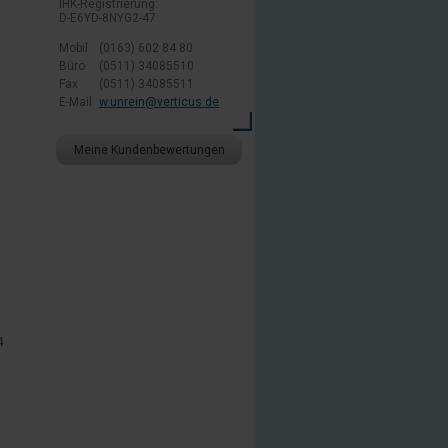
IHK-Registrierung:
D-E6YD-8NYG2-47
Mobil
(0163) 602 84 80
Büro
(0511) 34085510
Fax
(0511) 34085511
E-Mail
w.unrein@verticus.de
Meine Kundenbewertungen
4