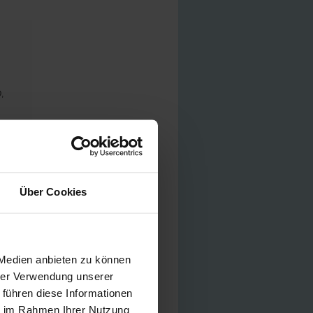
,
nd
Über Cookies
 Medien anbieten zu können
hrer Verwendung unserer
 führen diese Informationen
ie im Rahmen Ihrer Nutzung