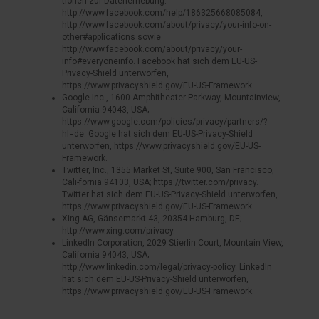
tionen zur Datenerhebung:
http://www.facebook.com/help/186325668085084,
http://www.facebook.com/about/privacy/your-info-on-
other#applications sowie
http://www.facebook.com/about/privacy/your-
info#everyoneinfo. Facebook hat sich dem EU-US-
Privacy-Shield unterworfen,
https://www.privacyshield.gov/EU-US-Framework.
Google Inc., 1600 Amphitheater Parkway, Mountainview,
California 94043, USA;
https://www.google.com/policies/privacy/partners/?
hl=de. Google hat sich dem EU-US-Privacy-Shield
unterworfen, https://www.privacyshield.gov/EU-US-
Framework.
Twitter, Inc., 1355 Market St, Suite 900, San Francisco,
Cali-fornia 94103, USA; https://twitter.com/privacy.
Twitter hat sich dem EU-US-Privacy-Shield unterworfen,
https://www.privacyshield.gov/EU-US-Framework.
Xing AG, Gänsemarkt 43, 20354 Hamburg, DE;
http://www.xing.com/privacy.
LinkedIn Corporation, 2029 Stierlin Court, Mountain View,
California 94043, USA;
http://www.linkedin.com/legal/privacy-policy. LinkedIn
hat sich dem EU-US-Privacy-Shield unterworfen,
https://www.privacyshield.gov/EU-US-Framework.