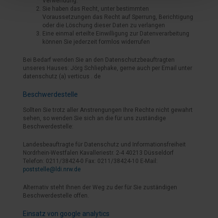
Verwendung.
Sie haben das Recht, unter bestimmten
Voraussetzungen das Recht auf Sperrung, Berichtigung
oder die Löschung dieser Daten zu verlangen
Eine einmal erteilte Einwilligung zur Datenverarbeitung
können Sie jederzeit formlos widerrufen
Bei Bedarf wenden Sie an den Datenschutzbeauftragten
unseres Hauses: Jörg Schliephake, gerne auch per Email unter
datenschutz (a) verticus . de
Beschwerdestelle
Sollten Sie trotz aller Anstrengungen Ihre Rechte nicht gewahrt
sehen, so wenden Sie sich an die für uns zuständige
Beschwerdestelle:
Landesbeauftragte für Datenschutz und Informationsfreiheit
Nordrhein-Westfalen Kavalleriestr. 2-4 40213 Düsseldorf
Telefon: 0211/38424-0 Fax: 0211/38424-10 E-Mail:
poststelle@ldi.nrw.de
Alternativ steht Ihnen der Weg zu der für Sie zuständigen
Beschwerdestelle offen.
Einsatz von google analytics