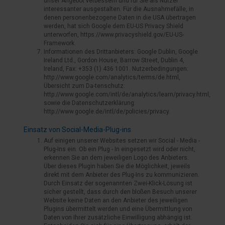
unser Angebot verbessern und für Sie als Nutzer
interessanter ausgestalten. Für die Ausnahmefälle, in
denen personenbezogene Daten in die USA übertragen
werden, hat sich Google dem EU-US Privacy Shield
unterworfen, https://www.privacyshield.gov/EU-US-
Framework.
Informationen des Drittanbieters: Google Dublin, Google
Ireland Ltd., Gordon House, Barrow Street, Dublin 4,
Ireland, Fax: +353 (1) 436 1001. Nutzerbedingungen:
http://www.google.com/analytics/terms/de.html,
Übersicht zum Da-tenschutz:
http://www.google.com/intl/de/analytics/learn/privacy.html,
sowie die Datenschutzerklärung:
http://www.google.de/intl/de/policies/privacy.
Einsatz von Social-Media-Plug-ins
Auf einigen unserer Websites setzen wir Social - Media -
Plug-Ins ein. Ob ein Plug - In eingesetzt wird oder nicht,
erkennen Sie an dem jeweiligen Logo des Anbieters.
Über dieses Plugin haben Sie die Möglichkeit, jeweils
direkt mit dem Anbieter des Plug-Ins zu kommunizieren.
Durch Einsatz der sogenannten Zwei-Klick-Lösung ist
sicher gestellt, dass durch den bloßen Besuch unserer
Website keine Daten an den Anbieter des jeweiligen
Plugins übermittelt werden und eine Übermittlung von
Daten von Ihrer zusätzliche Einwilligung abhängig ist.