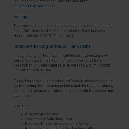
Sie unter der vorstehenden Adresse oder unter
datenschutz@verticus.de
.
Hosting
Technischer Diensteanbieter dieser Internetpräsenz ist die ALL-
INKL.COM - Neue Medien Münnich Inhaber: René Münnich,
Hauptstraße 68, D-02742 Friedersdorf.
Datenverarbeitung bei Besuch der website
In Verbindung mit Ihrem Zugriff auf dieses Internetangebot
werden für die Zeit des Kommunikationsvorgangs Daten
gespeichert und verarbeitet (z. B. IP-Adresse, Datum, Uhrzeit
und betrachtete Seiten).
Zusätzlich erhebt und speichert bei Besuch dieser website zur
Verbesserung des Internetangebotes und der Nutzererfahrung
verticus AG automatisch Informationen, die Ihr Browser an uns
übermittelt.
Dies sind:
Browsertyp/ -version
verwendetes Betriebssystem
Referrer URL (die zuvor besuchte Seite)
Hostname des zugreifenden Rechners (IP Adresse)