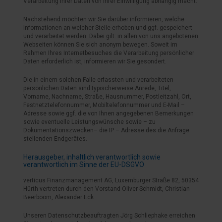
Verarbeitung Ihrer Daten von Ihrer Einwilligung abhängig macht.
Nachstehend möchten wir Sie darüber informieren, welche
Informationen an welcher Stelle erhoben und ggf. gespeichert
und verarbeitet werden. Dabei gilt: in allen von uns angebotenen
Webseiten können Sie sich anonym bewegen. Soweit im
Rahmen Ihres Internetbesuches die Verarbeitung persönlicher
Daten erforderlich ist, informieren wir Sie gesondert.
Die in einem solchen Falle erfassten und verarbeiteten
persönlichen Daten sind typischerweise Anrede, Titel,
Vorname, Nachname, Straße, Hausnummer, Postleitzahl, Ort,
Festnetztelefonnummer, Mobiltelefonnummer und E-Mail –
Adresse sowie ggf. die von Ihnen angegebenen Bemerkungen
sowie eventuelle Leistungswünsche sowie – zu
Dokumentationszwecken– die IP – Adresse des die Anfrage
stellenden Endgerätes.
Herausgeber, inhaltlich verantwortlich sowie
verantwortlich im Sinne der EU-DSGVO
verticus Finanzmanagement AG, Luxemburger Straße 82, 50354
Hürth vertreten durch den Vorstand Oliver Schmidt, Christian
Beerboom, Alexander Eck
Unseren Datenschutzbeauftragten Jörg Schliephake erreichen