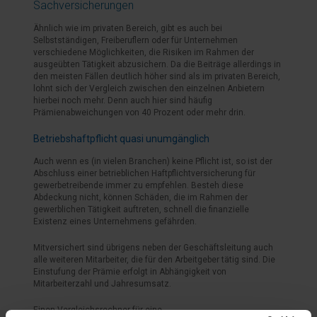
Sachversicherungen
Ähnlich wie im privaten Bereich, gibt es auch bei
Selbstständigen, Freiberuflern oder für Unternehmen
verschiedene Möglichkeiten, die Risiken im Rahmen der
ausgeübten Tätigkeit abzusichern. Da die Beiträge allerdings in
den meisten Fällen deutlich höher sind als im privaten Bereich,
lohnt sich der Vergleich zwischen den einzelnen Anbietern
hierbei noch mehr. Denn auch hier sind häufig
Prämienabweichungen von 40 Prozent oder mehr drin.
Betriebshaftpflicht quasi unumgänglich
Auch wenn es (in vielen Branchen) keine Pflicht ist, so ist der
Abschluss einer betrieblichen Haftpflichtversicherung für
gewerbetreibende immer zu empfehlen. Besteh diese
Abdeckung nicht, können Schäden, die im Rahmen der
gewerblichen Tätigkeit auftreten, schnell die finanzielle
Existenz eines Unternehmens gefährden.
Mitversichert sind übrigens neben der Geschäftsleitung auch
alle weiteren Mitarbeiter, die für den Arbeitgeber tätig sind. Die
Einstufung der Prämie erfolgt in Abhängigkeit von
Mitarbeiterzahl und Jahresumsatz.
Einen Vergleichsrechner für eine