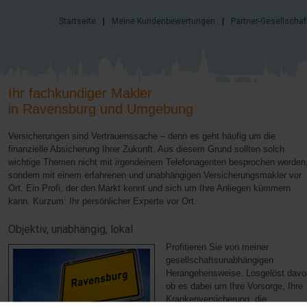
Startseite
|
Meine Kundenbewertungen
|
Partner-Gesellschaf
Ihr fachkundiger Makler
in Ravensburg und Umgebung
Versicherungen sind Vertrauenssache – denn es geht häufig um die
finanzielle Absicherung Ihrer Zukunft. Aus diesem Grund sollten solch
wichtige Themen nicht mit irgendeinem Telefonagenten besprochen werden
sondern mit einem erfahrenen und unabhängigen Versicherungsmakler vor
Ort. Ein Profi, der den Markt kennt und sich um Ihre Anliegen kümmern
kann. Kurzum: Ihr persönlicher Experte vor Ort.
Objektiv, unabhängig, lokal
Profitieren Sie von meiner
gesellschaftsunabhängigen
Herangehensweise. Losgelöst davo
ob es dabei um Ihre Vorsorge, Ihre
Krankenversicherung, die