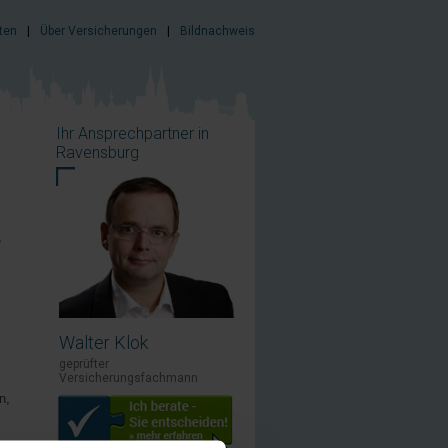
ten
|
Über Versicherungen
|
Bildnachweis
Ihr Ansprechpartner in
Ravensburg
,
Walter Klok
geprüfter
Versicherungsfachmann
n,