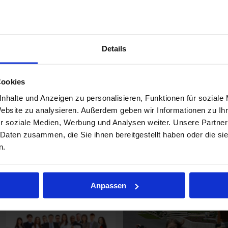
Absicherung von Hab & Gut oder di
Absicherung Ihrer Arbeitskraft geht 
gerne stehe ich Ihnen mit meiner Expertise zur Verfügung und sorge dafür,
dass Sie den bestmöglichen Versicherungsschutz zu besten Konditionen
erhalten.
Details
Als Ihr persönlicher Ansprechpartner stehe ich jederzeit gerne für alle offen
Fragen zum Thema Versicherungen zur Verfügung. Dank meiner
Cookies
umfassenden Branchenkenntnisse kann ich Ihnen mit Sicherheit ein Angeb
unterbreiten, das sich für sie lohnt.
nhalte und Anzeigen zu personalisieren, Funktionen für soziale
Website zu analysieren. Außerdem geben wir Informationen zu I
r soziale Medien, Werbung und Analysen weiter. Unsere Partner
 Daten zusammen, die Sie ihnen bereitgestellt haben oder die s
n.
Jetzt kontaktieren
Anpassen
Weitere Themen