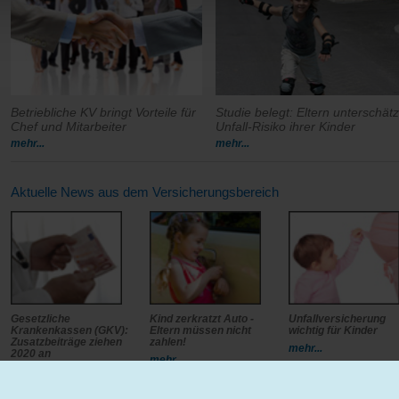
Betriebliche KV bringt Vorteile für
Studie belegt: Eltern unterschät
Chef und Mitarbeiter
Unfall-Risiko ihrer Kinder
mehr...
mehr...
Aktuelle News aus dem Versicherungsbereich
Gesetzliche
Kind zerkratzt Auto -
Unfallversicherung
Krankenkassen (GKV):
Eltern müssen nicht
wichtig für Kinder
Zusatzbeiträge ziehen
zahlen!
mehr...
2020 an
mehr...
mehr...