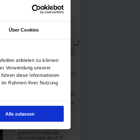
e
IHK-Registrierung:
-
D-19UP-SVBI3-61
Mobil
(0173) 66 173 77
Büro
(02931) 8 96 58 58
Über Cookies
Fax
(02931) 8 96 58 57
E-Mail
w.klok@verticus.de
en
ot
Meine Kundenbewertungen
 Medien anbieten zu können
Christian H.
hrer Verwendung unserer
Herr Klok hat sich viel Zeit
genommen und alles ausführlich
 führen diese Informationen
erklärt. Vielen Dank!...
ie im Rahmen Ihrer Nutzung
Dr. Andreas B.
Ich wurde sehr gut beraten. Herr
Klok kennt sich aus wie ein
Mediziner. Er kennt erstaunliche
viele...
Alle zulassen
Markus H.
Herr klok hat mich bei der
Existenzgründung sehr
geholfen. Ich habe alle
Versicherungen die ich f?...