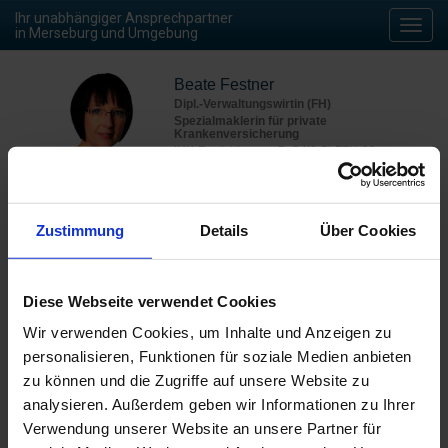
Ihr unabhängiger Ansprechpartner
Toggl
in Merseburg und Umgebung
navig
Beate Festner
Dipl.-Verwaltungswirtin (FH)
Spezialmaklerin für private
Krankenversicherung
IHK-Registrierung: D-O4I8-5LZZN-92
Mobil
(0176) 55 138 075
Büro
(0341) 46 375 935
Fax
(032) 121 044 446
E-Mail
b.festner@verticus.de
Zustimmung
Details
Über Cookies
Diese Webseite verwendet Cookies
Jetzt kontaktieren
Wir verwenden Cookies, um Inhalte und Anzeigen zu
personalisieren, Funktionen für soziale Medien anbieten
zu können und die Zugriffe auf unsere Website zu
Das sagen meine Kunden
analysieren. Außerdem geben wir Informationen zu Ihrer
Verwendung unserer Website an unsere Partner für