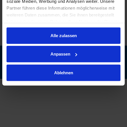
Meine Kundenbewertungen
soziale Medien, Werbung und Analysen weiter. Unsere
Partner führen diese Informationen möglicherweise mit
Beate Festner - Kundenmeinungen
weiteren Daten zusammen, die Sie ihnen bereitgestellt
haben oder die sie im Rahmen Ihrer Nutzung der Dienste
gesammelt haben.
Alle zulassen
Impressum
Anpassen
|
|
|
|
|
Datenschutz
AGB
Kontakt
Bildnachweise
Unser Netzwerk
|
Informationen für Makler
Ablehnen
© 2018 verticus AG