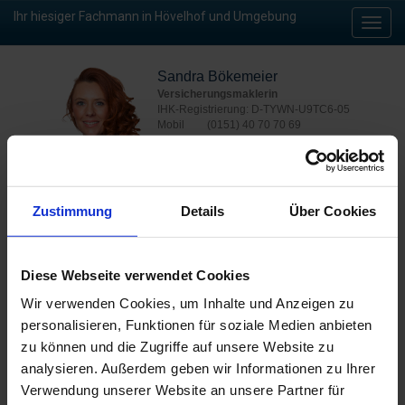
Ihr hiesiger Fachmann in Hövelhof und Umgebung
Toggl
navig
Sandra Bökemeier
Versicherungsmaklerin
IHK-Registrierung: D-TYWN-U9TC6-05
Mobil
(0151) 40 70 70 69
Büro
(0521) 97 79 82 26
E-Mail
s.boekemeier@verticus.de
Zustimmung
Details
Über Cookies
Jetzt kontaktieren
Diese Webseite verwendet Cookies
Wir verwenden Cookies, um Inhalte und Anzeigen zu
Versicherungsverträge sind Vertrauenssache. Bunte
personalisieren, Funktionen für soziale Medien anbieten
Abzeichen und Qualitätsiegel hat fast jede
zu können und die Zugriffe auf unsere Website zu
Versicherungsgesellschaft auf seiner Homepage oder in
Zeitschriften und Anzeigen. Aber was eine Police letzten Endes
analysieren. Außerdem geben wir Informationen zu Ihrer
im Ernstfall leistet, steht im Kleingedruckten, und wird
Verwendung unserer Website an unsere Partner für
meistens erst im Fall eines Schadens deutlich. Wenn der Tarif