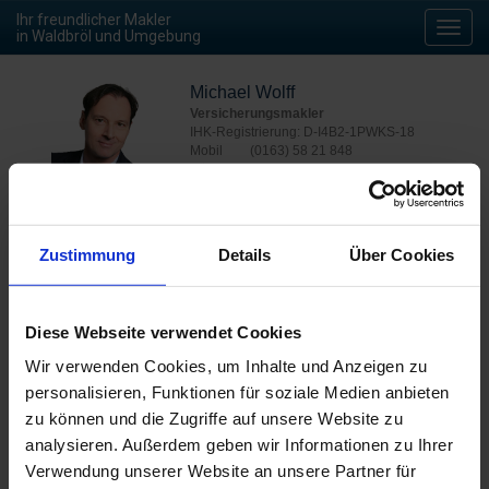
Ihr freundlicher Makler
Toggl
in Waldbröl und Umgebung
navig
Michael Wolff
Versicherungsmakler
IHK-Registrierung: D-I4B2-1PWKS-18
Mobil
(0163) 58 21 848
Büro
(02261) 9 69 48 41
E-Mail
m.wolff@verticus.de
Zustimmung
Details
Über Cookies
Jetzt kontaktieren
Diese Webseite verwendet Cookies
Wir verwenden Cookies, um Inhalte und Anzeigen zu
Die Beratung von Versicherungen ist Vertrauenssache –
personalisieren, Funktionen für soziale Medien anbieten
schließlich geht es im Ernstfall um Ihre finanzielle Existenz.
zu können und die Zugriffe auf unsere Website zu
Deswegen sollten Sie diese Dinge nicht anonym mit einem
Callcenter-Agenten besprechen, sondern mit einem
analysieren. Außerdem geben wir Informationen zu Ihrer
Ansprechpartner vor Ort, in Waldbröl und Umgebung. Ein Experte
Verwendung unserer Website an unsere Partner für
der Ihre Bedürfnisse versteht und sich im besten Sinne um Sie