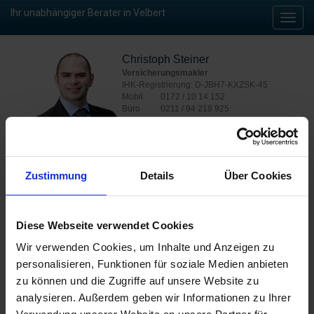
Ihr unabhängiger Berater in Velbert
Toggl
navig
Christoph Steiner
Versicherungsmakler
IHK-Registrierung: D-JBH7-KXZSK-45
Mobil
0172 / 10 14 152
Büro
0211 / 94 218 925
Fax
0211 / 94 218 573
E-Mail
c.steiner@verticus.de
Zustimmung
Details
Über Cookies
Jetzt kontaktieren
Diese Webseite verwendet Cookies
Wir verwenden Cookies, um Inhalte und Anzeigen zu
Versicherungsberatung ist Vertrauenssache – geht es im
personalisieren, Funktionen für soziale Medien anbieten
Extremfall doch um nichts Geringeres als die finanzielle
zu können und die Zugriffe auf unsere Website zu
Existenz. Aus diesem Grund sollten Sie diese Dinge nicht mit
einem anonymen Callcenter besprechen, sondern mit Ihrem
analysieren. Außerdem geben wir Informationen zu Ihrer
persönlichen Ansprechpartner in Velbert und Umgebung.