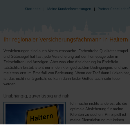
Startseite
|
Meine Kundenbewertungen
|
Partner-Gesellschaf
Ihr regionaler Versicherungsfachmann in Haltern
Versicherungen sind auch Vertrauenssache. Farbenfrohe Qualitätsstempel
und Gütesiegel hat fast jede Versicherung auf der Homepage oder in
Zeitschriften und Anzeigen. Aber was eine Absicherung im Endeffekt
tatsächlich leistet, steht nur in den kleingedruckten Bedingungen, und wird
meistens erst im Ernstfall von Bedeutung. Wenn der Tarif dann Lücken hat,
ist das nicht nur ärgerlich, es kann dann leider Gottes auch sehr teuer
werden.
Unabhängig, zuverlässig und nah
Ich mache nichts anderes, als die
optimale Absicherung für meine
Klienten zu suchen. Prinzipiell ist
meine Dienstleistung mit keinen
weiteren Kosten verbunden, denn d