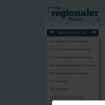
Bitte wählen Sie
Gesetzliche Krankenkasse
Private Zusatzversicherung
Private Krankenversicherung
Berufsunfähigkeitsversicherung
Betriebliche Altersvorsorge
Rürup-Rente
Riester-Rente
Haftpflichtversicherung