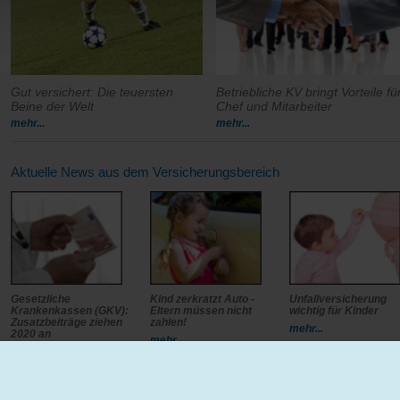
Gut versichert: Die teuersten
Betriebliche KV bringt Vorteile fü
Beine der Welt
Chef und Mitarbeiter
mehr...
mehr...
Aktuelle News aus dem Versicherungsbereich
Gesetzliche
Kind zerkratzt Auto -
Unfallversicherung
Krankenkassen (GKV):
Eltern müssen nicht
wichtig für Kinder
Zusatzbeiträge ziehen
zahlen!
mehr...
2020 an
mehr...
mehr...
|
|
|
|
ressum
Datenschutz
AGB
Kontakt
Bildnachweise
Unser Netzwe