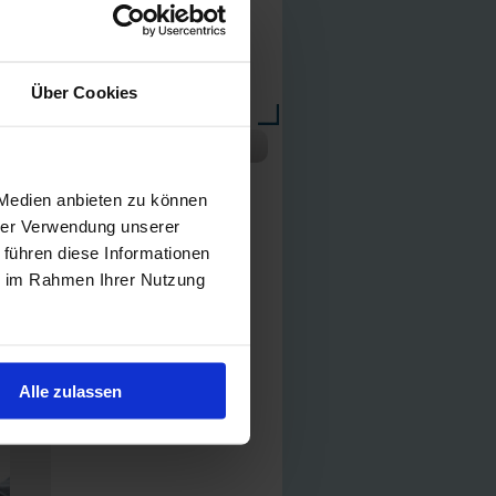
IHK-Registrierung:
D-X9I9-D3WKB-03
Mobil
01726696108
Büro
(0231) 48 55 53
Über Cookies
E-Mail
m.becker@verticus.de
Meine Kundenbewertungen
e
alle Bewertungen anzeigen
 Medien anbieten zu können
hrer Verwendung unserer
 führen diese Informationen
ie im Rahmen Ihrer Nutzung
Alle zulassen