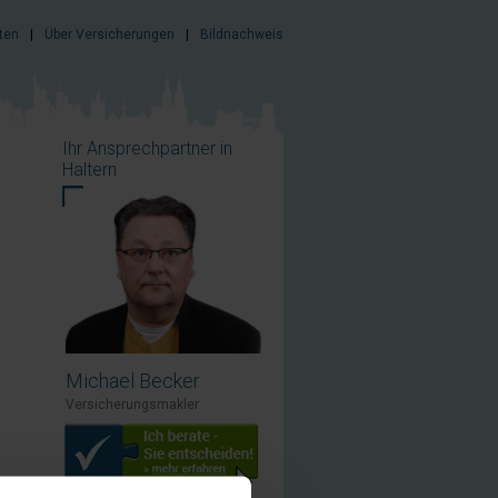
ten
|
Über Versicherungen
|
Bildnachweis
Ihr Ansprechpartner in
Haltern
Michael Becker
Versicherungsmakler
ie