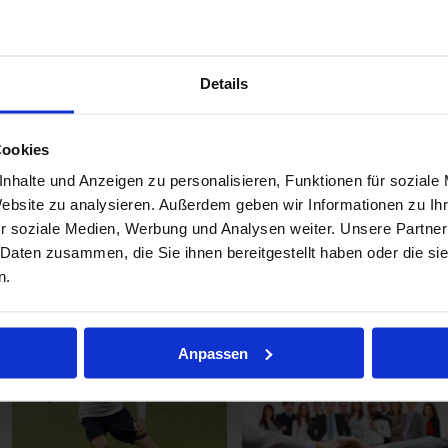
Tarife kosten durch die Bank das
Gleiche. Egal ob man direkt bei der
Versicherungsgesellschaft oder online im Internet abschließt, zum Vertreter
"um die Ecke" geht oder eben meine Dienstleistung als freier Vermittler in
Anspruch nimmt, um die beste Absicherung aus dem Vergleich des
Details
Gesamtmarktes zu finden.
Wenn Sie einen verlässlichen Versicherungsfachmann vor Ort suchen, freu
Cookies
ich mich über Ihre Anfrage.
nhalte und Anzeigen zu personalisieren, Funktionen für soziale
Website zu analysieren. Außerdem geben wir Informationen zu I
r soziale Medien, Werbung und Analysen weiter. Unsere Partner
 Daten zusammen, die Sie ihnen bereitgestellt haben oder die s
Jetzt kontaktieren
n.
Anpassen
Weitere Themen