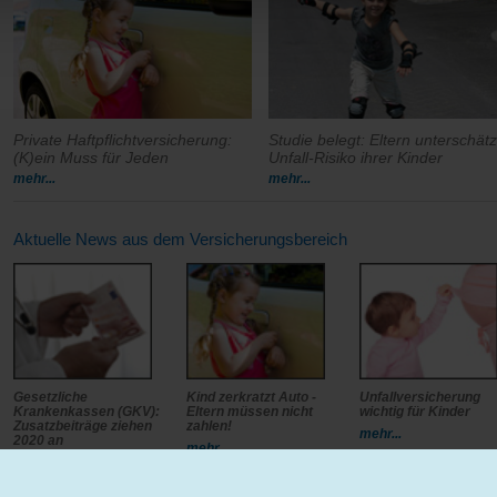
Private Haftpflichtversicherung:
Studie belegt: Eltern unterschät
(K)ein Muss für Jeden
Unfall-Risiko ihrer Kinder
mehr...
mehr...
Aktuelle News aus dem Versicherungsbereich
Gesetzliche
Kind zerkratzt Auto -
Unfallversicherung
Krankenkassen (GKV):
Eltern müssen nicht
wichtig für Kinder
Zusatzbeiträge ziehen
zahlen!
mehr...
2020 an
mehr...
mehr...