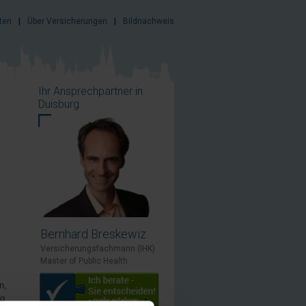
ten
|
Über Versicherungen
|
Bildnachweis
Ihr Ansprechpartner in
Duisburg
Bernhard Breskewiz
Versicherungsfachmann (IHK)
Master of Public Health
n,
ng