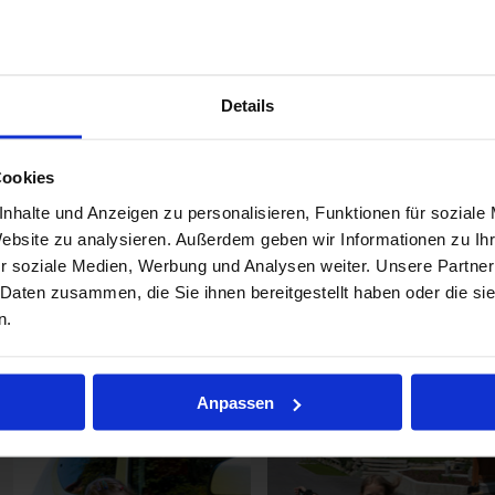
Ihrer Gesundheit, Ihrer Arbeitskraft
oder den Vermögensaufbau für das
Alter handelt - gerne stehe ich Ihne
mit meiner Erfahrung zur Verfügung und sondiere den Markt nach den
passenden Lösungen.
Details
Als Ihr persönlicher Versicherungsmakler stehe ich jederzeit gerne für alle
offenen Fragen zum Thema Versicherungen zur Verfügung. Aufgrund
Cookies
jahrelanger Erfahrung kann ich Ihnen bestimmt dabei helfen, Ihre
Versicherungen zu optimieren.
nhalte und Anzeigen zu personalisieren, Funktionen für soziale
Website zu analysieren. Außerdem geben wir Informationen zu I
r soziale Medien, Werbung und Analysen weiter. Unsere Partner
 Daten zusammen, die Sie ihnen bereitgestellt haben oder die s
n.
Jetzt kontaktieren
Anpassen
Weitere Themen