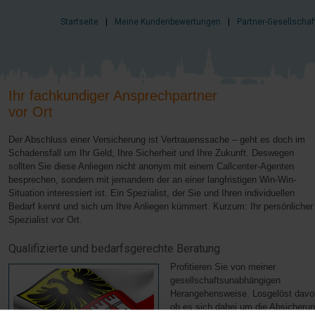
Startseite
|
Meine Kundenbewertungen
|
Partner-Gesellschaf
Ihr fachkundiger Ansprechpartner
vor Ort
Der Abschluss einer Versicherung ist Vertrauenssache – geht es doch im
Schadensfall um Ihr Geld, Ihre Sicherheit und Ihre Zukunft. Deswegen
sollten Sie diese Anliegen nicht anonym mit einem Callcenter-Agenten
besprechen, sondern mit jemandem der an einer langfristigen Win-Win-
Situation interessiert ist. Ein Spezialist, der Sie und Ihren individuellen
Bedarf kennt und sich um Ihre Anliegen kümmert. Kurzum: Ihr persönlicher
Spezialist vor Ort.
Qualifizierte und bedarfsgerechte Beratung
Profitieren Sie von meiner
gesellschaftsunabhängigen
Herangehensweise. Losgelöst davo
ob es sich dabei um die Absicheru