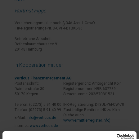
Hartmut Figge
Versicherungsmakler nach § 34d Abs. 1 GewO
IHK-Registrierungs-Nr. D-UVF4-BTBKL-35
Betriebliche Anschrift:
Rothenbaumchaussee 91
20148 Hamburg
in Kooperation mit der
verticus Finanzmanagement AG
Postanschrift:
Registergericht: Amtsgericht Köln
Daimlerstraße 30
Registernummer: HRB 637789
50170 Kerpen
Steuernummr:
203/5708/1521
Telefon: (02273) 5 91 40 00
IHK-Registrierung: D-I3UL-Y6FCW-70
Telefax: (02273) 5 91 40 99
Zuständige Behörde: IHK zu Köln
(siehe auch
E-Mail:
info@verticus.de
www.vermittlerregister.info)
Internet:
www.verticus.de
Vorstand:
Aufsichtsratsvorsitzender: