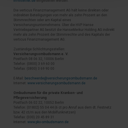
im-internet.de
eingesehen werden.
Die verticus Finanzmanagement AG hält keine direkten oder
indirekten Beteiligungen von mehr als zehn Prozent an den
Stimmrechten oder am Kapital eines
Versicherungsunternehmens. Über die HVP Hanse
Vertriebspartner AG besitzt die HanseMerkur Holding AG indirekt
mehr als zehn Prozent der Stimmrechte und des Kapitals der
verticus Finanzmanagement AG.
Zuständige Schlichtungsstellen:
Versicherungsombudsmann e. V.
Postfach 08 06 32, 10006 Berlin
Telefon: (0800) 3 69 60 00
Telefax: (0800) 3 69 90 00
E-Mail:
beschwerde@versicherungsombudsmann.de
Internet:
www.versicherungsombudsmann.de
Ombudsmann für die private Kranken- und
Pflegeversicherung
Postfach 06 02 22, 10052 Berlin
Telefon: (01802) 55 04 44 (6 ct pro Anruf aus dem dt. Festnetz
bzw. 42 ct/m aus den Mobilfunknetzen)
Telefax: (030) 20 45 89 31
Internet:
www.pkv-ombudsmann.de