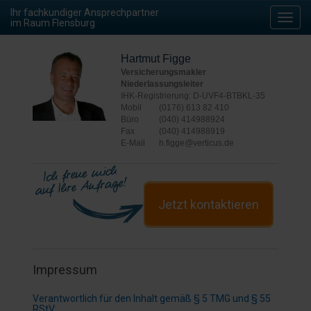
Ihr fachkundiger Ansprechpartner
Toggl
im Raum Flensburg
navig
Hartmut Figge
Versicherungsmakler
Niederlassungsleiter
IHK-Registrierung: D-UVF4-BTBKL-35
Mobil
(0176) 613 82 410
Büro
(040) 414988924
Fax
(040) 414988919
E-Mail
h.figge@verticus.de
Jetzt kontaktieren
Impressum
Verantwortlich für den Inhalt gemäß § 5 TMG und § 55
RStV: